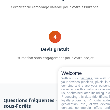
Certificat de ramonage valable pour votre assurance.
4
Devis gratuit
Estimation sans engagement pour votre projet.
Welcome
With our 79
partners
, we wish t
your devices (cookies, pixels in em
combine and share your personal
collected on this website or in o
us, or obtained later, including in 
Processing this data (identifiers,
Questions fréquentes - Ramonage Soultz-
loyalty programs, IP, postal add
geolocation, etc.) allows devel
sous-Forêts
content, commercial offers an