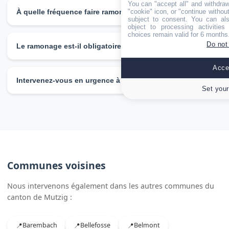
You can "accept all" and withdraw
varie selon le type de conduit et son accessibilité.
À quelle fréquence faire ramoner à Plaine ?
"cookie" icon, or "continue without
subject to consent. You can als
object to processing activitie
La réglementation impose 2 ramonages par an dont 1
choices remain valid for 6 months
pendant la période de chauffe pour les habitants de
Do not
Le ramonage est-il obligatoire à Plaine ?
Plaine.
Oui, le ramonage est obligatoire à Plaine comme dans
Accep
tout le Bas-Rhin. Un certificat est requis par votre
Intervenez-vous en urgence à Plaine ?
assurance.
Set your
Oui, nous proposons un service d'urgence 24h/24 pour
Plaine et tout le canton de Mutzig.
Communes voisines
Nous intervenons également dans les autres communes du
canton de Mutzig :
Barembach
Bellefosse
Belmont