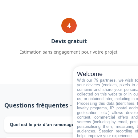
4
Devis gratuit
Estimation sans engagement pour votre projet.
Welcome
With our 79
partners
, we wish t
your devices (cookies, pixels in em
combine and share your personal
collected on this website or in o
us, or obtained later, including in 
Questions fréquentes - Ramonage Plaine
Processing this data (identifiers,
loyalty programs, IP, postal add
geolocation, etc.) allows devel
content, commercial offers an
screens (including by email, pos
Quel est le prix d'un ramonage à Plaine ?
personalising them, measuring t
audiences. Session recording of
Le ramonage à Plaine coûte à partir de 60€. Le prix
helps improve your experience.